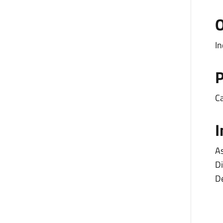
O
In
P
Ca
I
As
Di
D