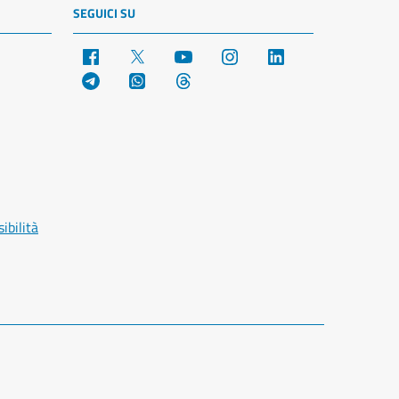
SEGUICI SU
Facebook
X
YouTube
Instagram
LinkedIn
Telegram
WhatsApp
Threads
ibilità