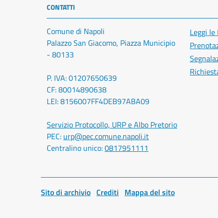
CONTATTI
Comune di Napoli
Leggi le
Palazzo San Giacomo, Piazza Municipio
Prenota
- 80133
Segnalaz
Richiest
P. IVA: 01207650639
CF: 80014890638
LEI: 8156007FF4DEB97ABA09
Servizio Protocollo, URP e Albo Pretorio
PEC:
urp@pec.comune.napoli.it
Centralino unico:
0817951111
Sito di archivio
Crediti
Mappa del sito