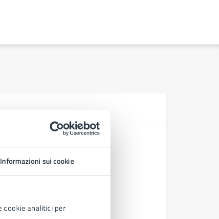
D
Ordinanza
Ordinanza
Informazioni sui cookie
Ordinanza
Decreto S
 cookie analitici per
Vedi altri