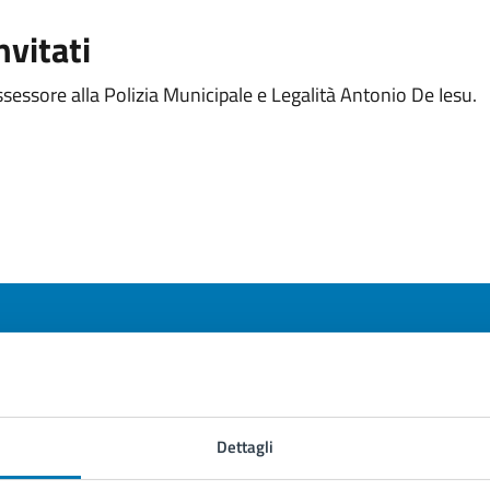
nvitati
sessore alla Polizia Municipale e Legalità Antonio De Iesu.
to sono chiare le informazioni su questa
na?
Dettagli