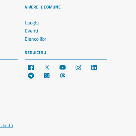
VIVERE IL COMUNE
Luoghi
Eventi
Elenco libri
SEGUICI SU
Facebook
X
YouTube
Instagram
LinkedIn
Telegram
WhatsApp
Threads
ibilità