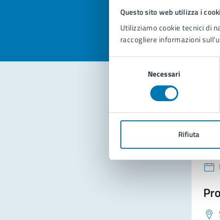
Valuta la
Selezi
Questo sito web utilizza i cook
Valuta 
Val
Utilizziamo cookie tecnici di n
raccogliere informazioni sull'u
Selezione
Necessari
del
consenso
Con
Rifiuta
Pro