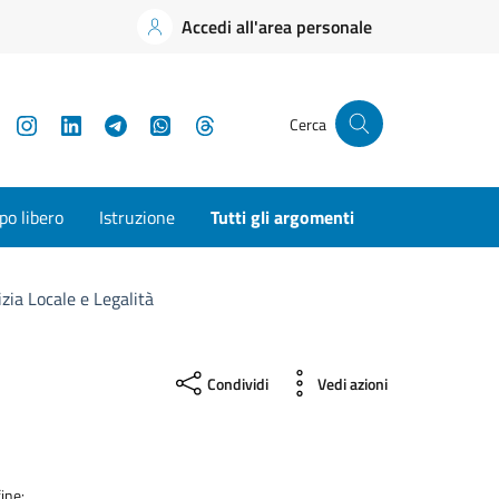
Accedi all'area personale
YouTube
Instagram
LinkedIn
Telegram
WhatsApp
Threads
Cerca
o libero
Istruzione
Tutti gli argomenti
izia Locale e Legalità
Condividi
Vedi azioni
ine: