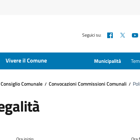
Facebook
X
Seguici su:
Vivere il Comune
Municipalità
Temp
Consiglio Comunale
Convocazioni Commissioni Comunali
Pol
egalità
Ora inizio:
Ora f