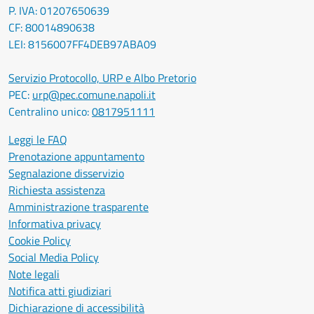
P. IVA: 01207650639
CF: 80014890638
LEI: 8156007FF4DEB97ABA09
Servizio Protocollo, URP e Albo Pretorio
PEC:
urp@pec.comune.napoli.it
Centralino unico:
0817951111
Leggi le FAQ
Prenotazione appuntamento
Segnalazione disservizio
Richiesta assistenza
Amministrazione trasparente
Informativa privacy
Cookie Policy
Social Media Policy
Note legali
Notifica atti giudiziari
Dichiarazione di accessibilità