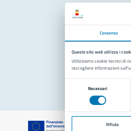
Con
Consenso
Questo sito web utilizza i cook
Utilizziamo cookie tecnici di n
raccogliere informazioni sull'u
Pro
Selezione
Necessari
del
consenso
Rifiuta
Comune di Na