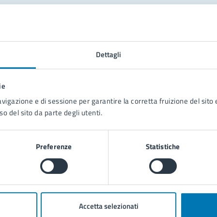
tatta il comune
Leggi le domande frequenti
Dettagli
Richiedi assistenza
ie
Prenota appuntamento
avigazione e di sessione per garantire la corretta fruizione del sito e
so del sito da parte degli utenti.
blemi in città
Segnala disservizio
Preferenze
Statistiche
Accetta selezionati
poli