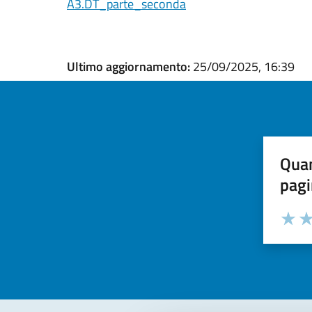
A3.DT_parte_seconda
Ultimo aggiornamento:
25/09/2025, 16:39
Quan
pagi
Valuta la
Selezi
Valuta 
Val