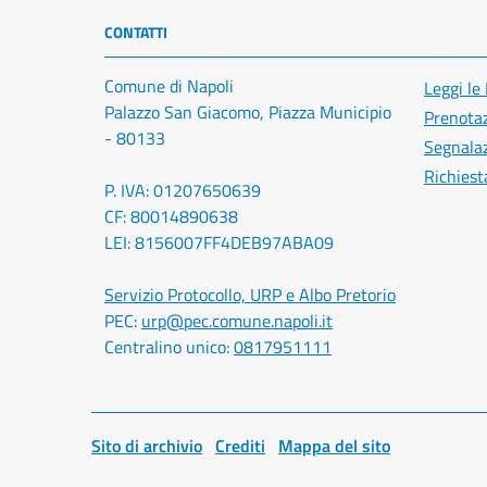
CONTATTI
Comune di Napoli
Leggi le
Palazzo San Giacomo, Piazza Municipio
Prenota
- 80133
Segnalaz
Richiest
P. IVA: 01207650639
CF: 80014890638
LEI: 8156007FF4DEB97ABA09
Servizio Protocollo, URP e Albo Pretorio
PEC:
urp@pec.comune.napoli.it
Centralino unico:
0817951111
Sito di archivio
Crediti
Mappa del sito