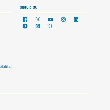
SEGUICI SU
Facebook
X
YouTube
Instagram
LinkedIn
Telegram
WhatsApp
Threads
ibilità