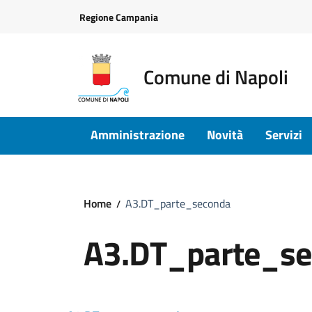
Vai ai contenuti
Vai al footer
Regione Campania
Comune di Napoli
Amministrazione
Novità
Servizi
Home
A3.DT_parte_seconda
A3.DT_parte_s