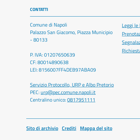
CONTATTI
Comune di Napoli
Leggi le
Palazzo San Giacomo, Piazza Municipio
Prenota
- 80133
Segnalaz
Richiest
P. IVA: 01207650639
CF: 80014890638
LEI: 8156007FF4DEB97ABA09
Servizio Protocollo, URP e Albo Pretorio
PEC:
urp@pec.comune.napoli.it
Centralino unico:
0817951111
Sito di archivio
Crediti
Mappa del sito