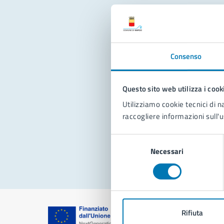
Con
Consenso
Questo sito web utilizza i cook
Utilizziamo cookie tecnici di n
raccogliere informazioni sull'u
Pro
Selezione
Necessari
del
consenso
Rifiuta
Comune di Na