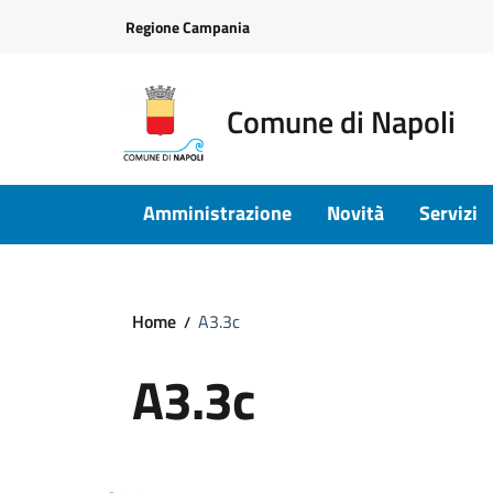
Vai ai contenuti
Vai al footer
Regione Campania
Comune di Napoli
Amministrazione
Novità
Servizi
Home
A3.3c
A3.3c