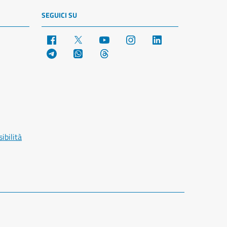
SEGUICI SU
Facebook
X
YouTube
Instagram
LinkedIn
Telegram
WhatsApp
Threads
ibilità