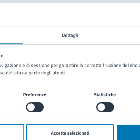
tatta il comune
Leggi le domande frequenti
Dettagli
Richiedi assistenza
ie
Prenota appuntamento
avigazione e di sessione per garantire la corretta fruizione del sito e
so del sito da parte degli utenti.
blemi in città
Segnala disservizio
Preferenze
Statistiche
Accetta selezionati
poli