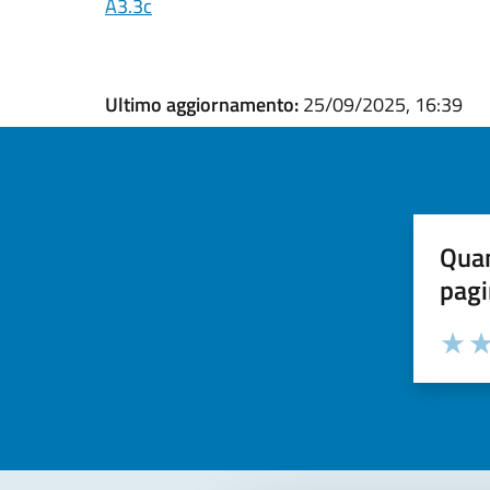
A3.3c
Ultimo aggiornamento:
25/09/2025, 16:39
Quan
pagi
Valuta la
Selezi
Valuta 
Val