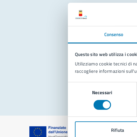
Con
Consenso
Questo sito web utilizza i cook
Utilizziamo cookie tecnici di n
raccogliere informazioni sull'u
Pro
Selezione
Necessari
del
consenso
Rifiuta
Comune di Na