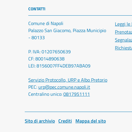
CONTATTI
Comune di Napoli
Leggi le
Palazzo San Giacomo, Piazza Municipio
Prenota
- 80133
Segnalaz
Richiest
P. IVA: 01207650639
CF: 80014890638
LEI: 8156007FF4DEB97ABA09
Servizio Protocollo, URP e Albo Pretorio
PEC:
urp@pec.comune.napoli.it
Centralino unico:
0817951111
Sito di archivio
Crediti
Mappa del sito