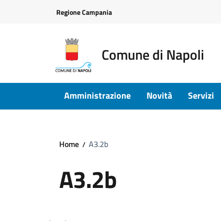
Vai ai contenuti
Vai al footer
Regione Campania
Comune di Napoli
Amministrazione
Novità
Servizi
Home
A3.2b
A3.2b