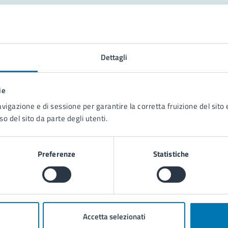
tatta il comune
Leggi le domande frequenti
Dettagli
Richiedi assistenza
ie
Prenota appuntamento
avigazione e di sessione per garantire la corretta fruizione del sito e
so del sito da parte degli utenti.
blemi in città
Segnala disservizio
Preferenze
Statistiche
Accetta selezionati
poli