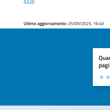
A3.2b
Ultimo aggiornamento:
25/09/2025, 16:40
Quan
pagi
Valuta la
Selezi
Valuta 
Val