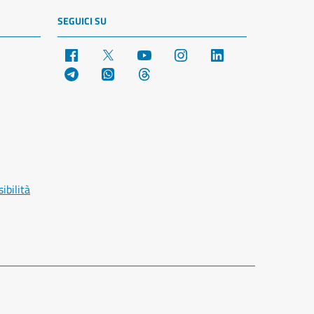
SEGUICI SU
Facebook
X
YouTube
Instagram
LinkedIn
Telegram
WhatsApp
Threads
ibilità