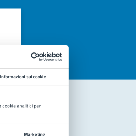
azioni
Informazioni sui cookie
 cookie analitici per
Marketing