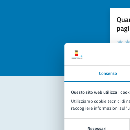
Quan
pagi
Valuta la
Selezi
Valuta 
Val
Consenso
Questo sito web utilizza i cook
Con
Utilizziamo cookie tecnici di n
raccogliere informazioni sull'u
Selezione
Necessari
del