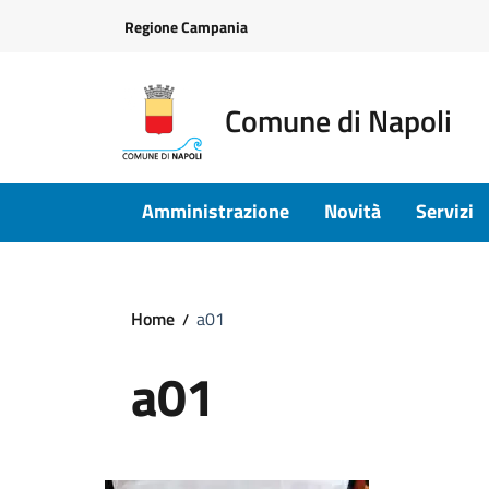
Vai ai contenuti
Vai al footer
Regione Campania
Comune di Napoli
Amministrazione
Novità
Servizi
Home
a01
a01