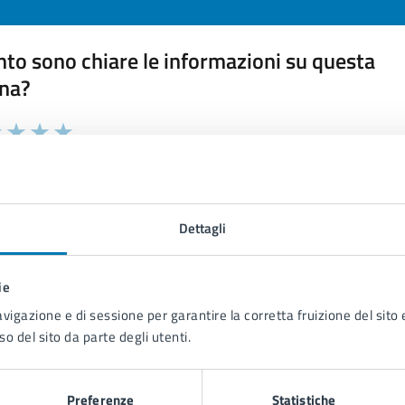
to sono chiare le informazioni su questa
na?
 chiarezza delle informazioni (da 1 a 5 stelle)
ona il numero di stelle per valutare la chiarezza delle inform
1 stelle su 5
uta 2 stelle su 5
Valuta 3 stelle su 5
Valuta 4 stelle su 5
Valuta 5 stelle su 5
Dettagli
ie
tatta il comune
avigazione e di sessione per garantire la corretta fruizione del sito e
so del sito da parte degli utenti.
Leggi le domande frequenti
Richiedi assistenza
Preferenze
Statistiche