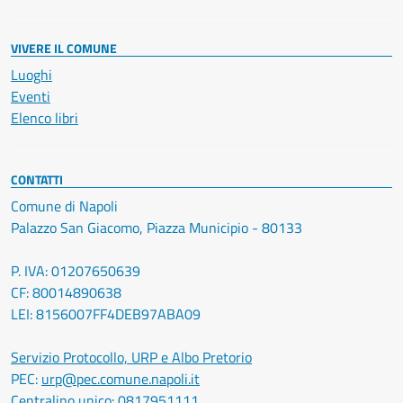
VIVERE IL COMUNE
Luoghi
Eventi
Elenco libri
CONTATTI
Comune di Napoli
Palazzo San Giacomo, Piazza Municipio - 80133
P. IVA: 01207650639
CF: 80014890638
LEI: 8156007FF4DEB97ABA09
Servizio Protocollo, URP e Albo Pretorio
PEC:
urp@pec.comune.napoli.it
Centralino unico:
0817951111