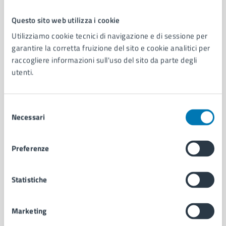
Questo sito web utilizza i cookie
Comune di Napoli
Utilizziamo cookie tecnici di navigazione e di sessione per
garantire la corretta fruizione del sito e cookie analitici per
raccogliere informazioni sull'uso del sito da parte degli
AMMINISTRAZIONE
utenti.
Aree amministrative
Organi di governo
Municipalità
Selezione
Uffici
Necessari
del
Enti e fondazioni
consenso
Politici
Preferenze
Personale amministrativo
Documenti e dati
Intranet, posta aziendale e protocollo
Statistiche
Marketing
CATEGORIE DI SERVIZIO
Ambiente