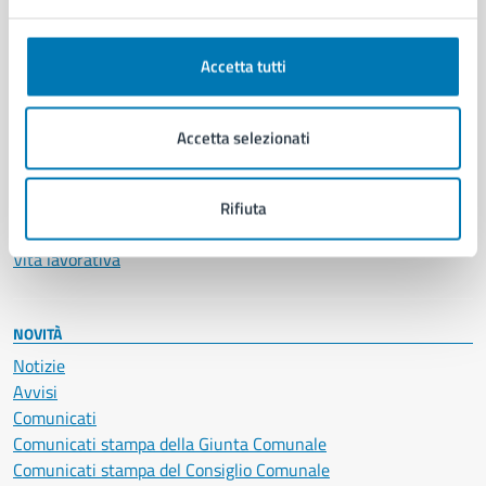
Anagrafe e stato civile
Autorizzazioni
Accetta tutti
Cultura e tempo libero
Documenti e certificati
Educazione e formazione
Accetta selezionati
Giustizia e sicurezza pubblica
Imprese e commercio
Salute, benessere e assistenza
Rifiuta
Servizi Cimiteriali
Vita lavorativa
NOVITÀ
Notizie
Avvisi
Comunicati
Comunicati stampa della Giunta Comunale
Comunicati stampa del Consiglio Comunale