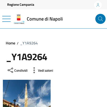
Vai ai contenuti
Vai al footer
Regione Campania
Comune di Napoli
Home
_Y1A9264
_Y1A9264
Condividi
Vedi azioni