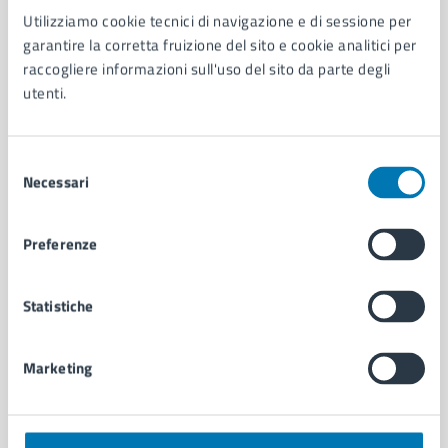
Utilizziamo cookie tecnici di navigazione e di sessione per
AMMINISTRAZIONE
garantire la corretta fruizione del sito e cookie analitici per
Aree amministrative
raccogliere informazioni sull'uso del sito da parte degli
Organi di governo
utenti.
Municipalità
Uffici
Enti e fondazioni
Selezione
Politici
Necessari
del
Personale amministrativo
consenso
Documenti e dati
Preferenze
Intranet, posta aziendale e protocollo
Statistiche
CATEGORIE DI SERVIZIO
Ambiente
Marketing
Anagrafe e stato civile
Autorizzazioni
Cultura e tempo libero
Documenti e certificati