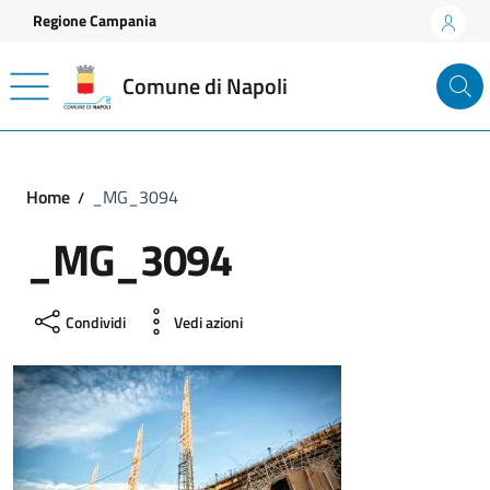
Vai ai contenuti
Vai al footer
Regione Campania
Comune di Napoli
Home
_MG_3094
_MG_3094
Condividi
Vedi azioni