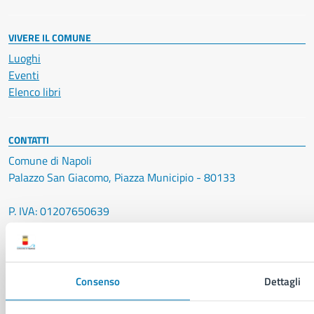
VIVERE IL COMUNE
Luoghi
Eventi
Elenco libri
CONTATTI
Comune di Napoli
Palazzo San Giacomo, Piazza Municipio - 80133
P. IVA: 01207650639
CF: 80014890638
LEI: 8156007FF4DEB97ABA09
Servizio Protocollo, URP e Albo Pretorio
Consenso
Dettagli
PEC:
urp@pec.comune.napoli.it
Centralino unico:
0817951111