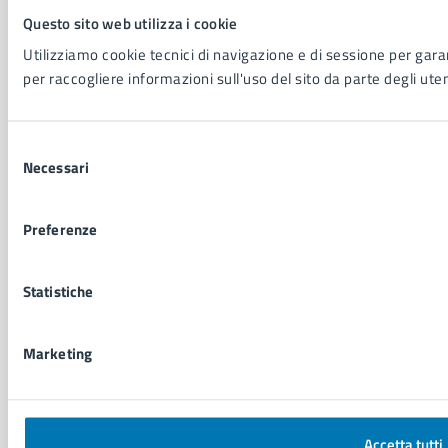
Questo sito web utilizza i cookie
Leggi le FAQ
Utilizziamo cookie tecnici di navigazione e di sessione per garant
Prenotazione appuntamento
per raccogliere informazioni sull'uso del sito da parte degli uten
Segnalazione disservizio
Richiesta assistenza
Amministrazione trasparente
Selezione
Informativa privacy
Necessari
del
Cookie Policy
consenso
Social Media Policy
Note legali
Preferenze
Notifica atti giudiziari
Dichiarazione di accessibilità
Statistiche
Segnalazione problemi di accessibilità
Piano di miglioramento del sito
Marketing
SEGUICI SU
Facebook
X
YouTube
Instagram
LinkedIn
Telegram
WhatsApp
Threa
Accetta tutti