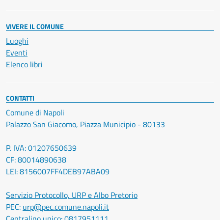
VIVERE IL COMUNE
Luoghi
Eventi
Elenco libri
CONTATTI
Comune di Napoli
Palazzo San Giacomo, Piazza Municipio - 80133
P. IVA: 01207650639
CF: 80014890638
LEI: 8156007FF4DEB97ABA09
Servizio Protocollo, URP e Albo Pretorio
PEC:
urp@pec.comune.napoli.it
Centralino unico:
0817951111