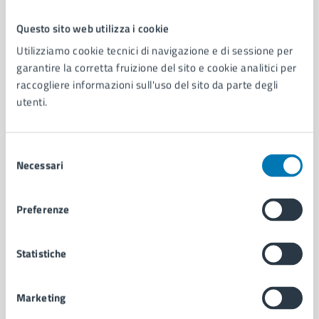
Questo sito web utilizza i cookie
Comune di Napoli
Utilizziamo cookie tecnici di navigazione e di sessione per
garantire la corretta fruizione del sito e cookie analitici per
raccogliere informazioni sull'uso del sito da parte degli
AMMINISTRAZIONE
utenti.
Aree amministrative
Organi di governo
Municipalità
Selezione
Uffici
Necessari
del
Enti e fondazioni
consenso
Politici
Preferenze
Personale amministrativo
Documenti e dati
Intranet, posta aziendale e protocollo
Statistiche
Marketing
CATEGORIE DI SERVIZIO
Ambiente