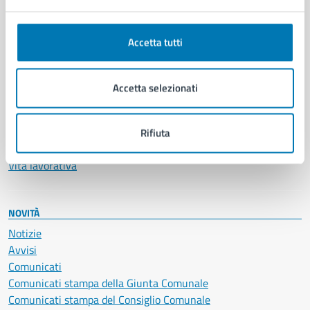
Anagrafe e stato civile
Autorizzazioni
Accetta tutti
Cultura e tempo libero
Documenti e certificati
Educazione e formazione
Accetta selezionati
Giustizia e sicurezza pubblica
Imprese e commercio
Salute, benessere e assistenza
Rifiuta
Servizi Cimiteriali
Vita lavorativa
NOVITÀ
Notizie
Avvisi
Comunicati
Comunicati stampa della Giunta Comunale
Comunicati stampa del Consiglio Comunale