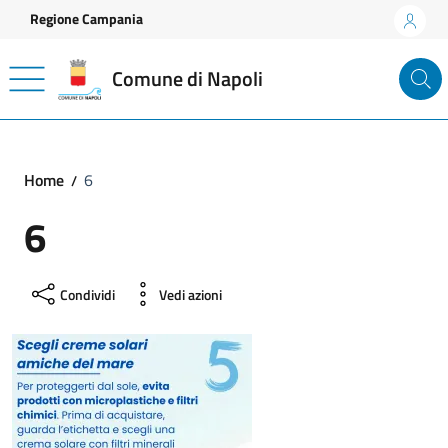
Vai ai contenuti
Vai al footer
Regione Campania
Comune di Napoli
Home
6
6
Condividi
Vedi azioni