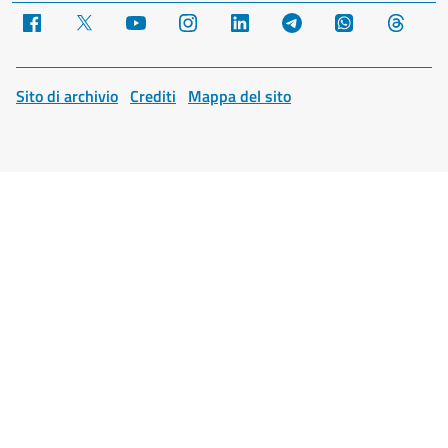
Facebook
X
YouTube
Instagram
LinkedIn
Telegram
WhatsApp
Threa
Sito di archivio
Crediti
Mappa del sito