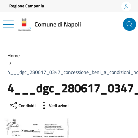
Vai ai contenuti
Vai al footer
Regione Campania
Comune di Napoli
Home
4___dgc_280617_0347_concessione_beni_a_condizioni_n
4___dgc_280617_0347_c
Condividi
Vedi azioni