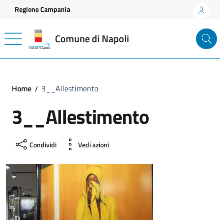
Vai ai contenuti
Vai al footer
Regione Campania
Comune di Napoli
Home
3__Allestimento
3__Allestimento
Condividi
Vedi azioni