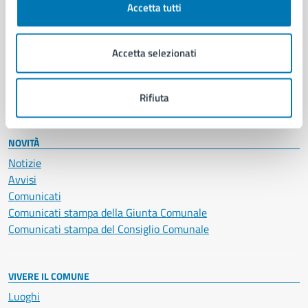
Accetta tutti
Educazione e formazione
Giustizia e sicurezza pubblica
Imprese e commercio
Accetta selezionati
Salute, benessere e assistenza
Servizi Cimiteriali
Vita lavorativa
Rifiuta
NOVITÀ
Notizie
Avvisi
Comunicati
Comunicati stampa della Giunta Comunale
Comunicati stampa del Consiglio Comunale
VIVERE IL COMUNE
Luoghi