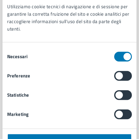
Utilizziamo cookie tecnici di navigazione e di sessione per
AMMINISTRAZIONE
garantire la corretta fruizione del sito e cookie analitici per
Aree amministrative
raccogliere informazioni sull'uso del sito da parte degli
Organi di governo
utenti.
Municipalità
Uffici
Enti e fondazioni
Selezione
Politici
Necessari
del
Personale amministrativo
consenso
Documenti e dati
Preferenze
Intranet, posta aziendale e protocollo
Statistiche
CATEGORIE DI SERVIZIO
Ambiente
Marketing
Anagrafe e stato civile
Autorizzazioni
Cultura e tempo libero
Documenti e certificati