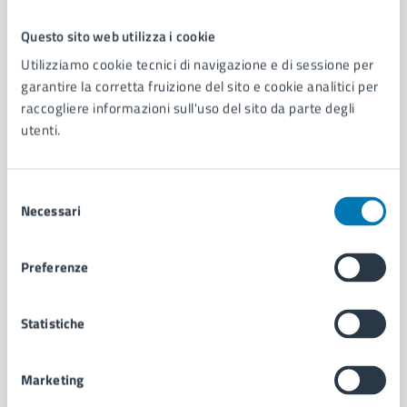
Questo sito web utilizza i cookie
Comune di Napoli
Utilizziamo cookie tecnici di navigazione e di sessione per
garantire la corretta fruizione del sito e cookie analitici per
raccogliere informazioni sull'uso del sito da parte degli
AMMINISTRAZIONE
utenti.
Aree amministrative
Organi di governo
Municipalità
Selezione
Uffici
Necessari
del
Enti e fondazioni
consenso
Politici
Preferenze
Personale amministrativo
Documenti e dati
Intranet, posta aziendale e protocollo
Statistiche
Marketing
CATEGORIE DI SERVIZIO
Ambiente