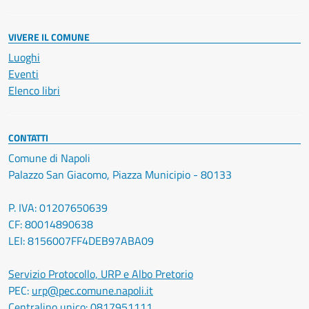
VIVERE IL COMUNE
Luoghi
Eventi
Elenco libri
CONTATTI
Comune di Napoli
Palazzo San Giacomo, Piazza Municipio - 80133
P. IVA: 01207650639
CF: 80014890638
LEI: 8156007FF4DEB97ABA09
Servizio Protocollo, URP e Albo Pretorio
PEC:
urp@pec.comune.napoli.it
Centralino unico:
0817951111