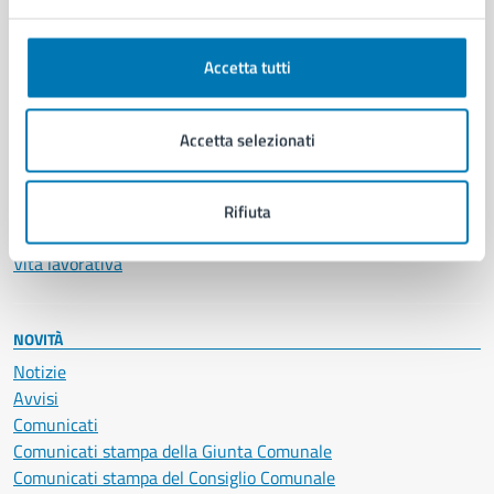
Anagrafe e stato civile
Autorizzazioni
Accetta tutti
Cultura e tempo libero
Documenti e certificati
Educazione e formazione
Accetta selezionati
Giustizia e sicurezza pubblica
Imprese e commercio
Salute, benessere e assistenza
Rifiuta
Servizi Cimiteriali
Vita lavorativa
NOVITÀ
Notizie
Avvisi
Comunicati
Comunicati stampa della Giunta Comunale
Comunicati stampa del Consiglio Comunale