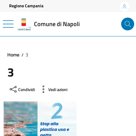
Vai ai contenuti
Vai al footer
Regione Campania
Comune di Napoli
Home
3
3
Condividi
Vedi azioni