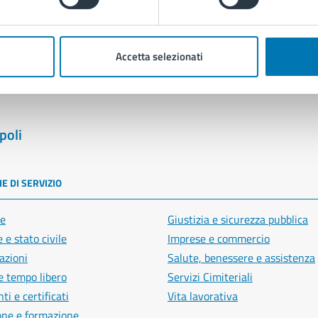
blemi in città
Segnala disservizio
Accetta selezionati
poli
E DI SERVIZIO
e
Giustizia e sicurezza pubblica
 e stato civile
Imprese e commercio
azioni
Salute, benessere e assistenza
e tempo libero
Servizi Cimiteriali
i e certificati
Vita lavorativa
one e formazione