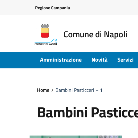
Vai ai contenuti
Vai al footer
Regione Campania
Comune di Napoli
Amministrazione
Novità
Servizi
Home
Bambini Pasticceri – 1
Bambini Pasticce