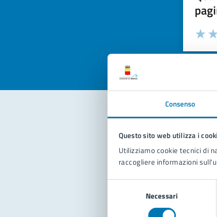
pagi
Valuta la
Selezi
Valuta 
Val
Consenso
Con
Questo sito web utilizza i cook
Utilizziamo cookie tecnici di n
raccogliere informazioni sull'u
Selezione
Necessari
del
consenso