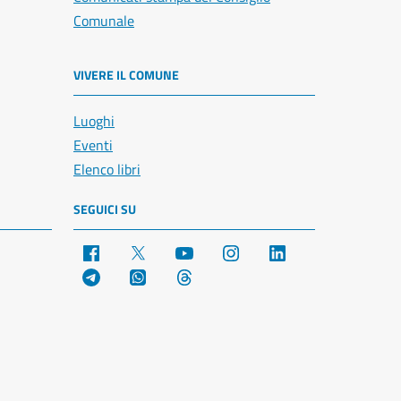
Comunale
VIVERE IL COMUNE
Luoghi
Eventi
Elenco libri
SEGUICI SU
Facebook
X
YouTube
Instagram
LinkedIn
Telegram
WhatsApp
Threads