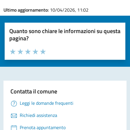
Ultimo aggiornamento:
10/04/2026, 11:02
Quanto sono chiare le informazioni su questa
pagina?
Valuta la chiarezza delle informazioni (da 1 a 5 stelle)
Seleziona il numero di stelle per valutare la chiarezza delle i
Valuta 1 stelle su 5
Valuta 2 stelle su 5
Valuta 3 stelle su 5
Valuta 4 stelle su 5
Valuta 5 stelle su 5
Contatta il comune
Leggi le domande frequenti
Richiedi assistenza
Prenota appuntamento