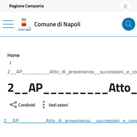
Vai ai contenuti
Vai al footer
Regione Campania
Comune di Napoli
Home
2__AP_________Atto_di_provenienza__successioni_e_con
2__AP_________Atto_di
Condividi
Vedi azioni
2__AP_________Atto_di_provenienza__successioni_e_conc