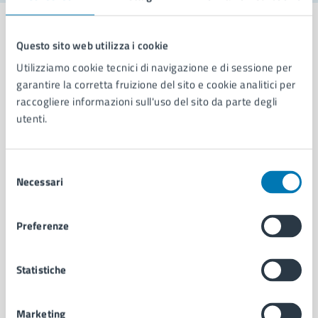
Questo sito web utilizza i cookie
Utilizziamo cookie tecnici di navigazione e di sessione per
Comune di Napoli
garantire la corretta fruizione del sito e cookie analitici per
raccogliere informazioni sull'uso del sito da parte degli
utenti.
AMMINISTRAZIONE
Aree amministrative
Organi di governo
Selezione
Municipalità
Necessari
del
Uffici
consenso
Enti e fondazioni
Preferenze
Politici
Personale amministrativo
Documenti e dati
Statistiche
Intranet, posta aziendale e protocollo
Marketing