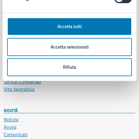
CATEGORIE DI SERVIZIO
Ambiente
Anagrafe e stato civile
Accetta tutti
Autorizzazioni
Cultura e tempo libero
Documenti e certificati
Accetta selezionati
Educazione e formazione
Giustizia e sicurezza pubblica
Imprese e commercio
Rifiuta
Salute, benessere e assistenza
Servizi Cimiteriali
Vita lavorativa
NOVITÀ
Notizie
Avvisi
Comunicati