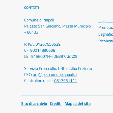
CONTATTI
Comune di Napoli
Leggi le
Palazzo San Giacomo, Piazza Municipio
Prenota
- 80133
Segnalaz
Richiest
P. IVA: 01207650639
CF: 80014890638
LEI: 8156007FF4DEB97ABA09
Servizio Protocollo, URP e Albo Pretorio
PEC:
urp@pec.comune.napoli.it
Centralino unico:
0817951111
Sito di archivio
Crediti
Mappa del sito