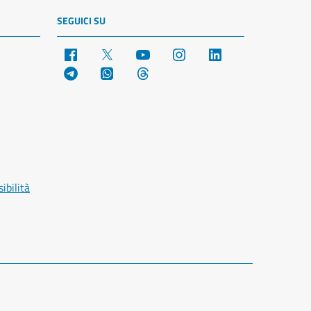
SEGUICI SU
Facebook
X
YouTube
Instagram
LinkedIn
Telegram
WhatsApp
Threads
ibilità