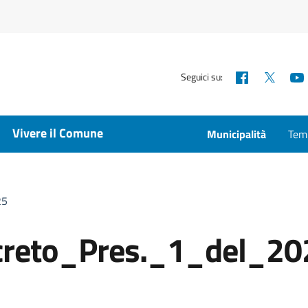
Facebook
X
Seguici su:
Vivere il Comune
Municipalità
Temp
25
reto_Pres._1_del_20