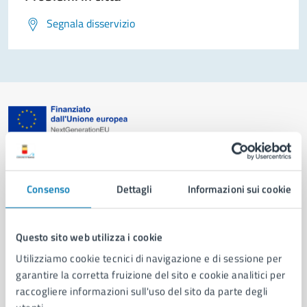
Segnala disservizio
Comune di Napoli
Consenso
Dettagli
Informazioni sui cookie
AMMINISTRAZIONE
Aree amministrative
Organi di governo
Questo sito web utilizza i cookie
Municipalità
Utilizziamo cookie tecnici di navigazione e di sessione per
Uffici
garantire la corretta fruizione del sito e cookie analitici per
Enti e fondazioni
raccogliere informazioni sull'uso del sito da parte degli
Politici