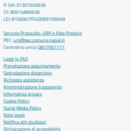
P. IVA: 01207650639
CF: 80014890638
LEI: 8156007FF4DEB97ABA09
Servizio Protocollo, URP e Albo Pretorio
PEC:
urp@pec.comune.napoli.it
Centralino unico:
0817951111
Leggi le FAQ
Prenotazione appuntamento
Segnalazione disservizio
Richiesta assistenza
Amministrazione trasparente
Informativa privacy
Cookie Policy
Social Media Policy
Note legali
Notifica atti giudiziari
Dichiarazione di accessibilità