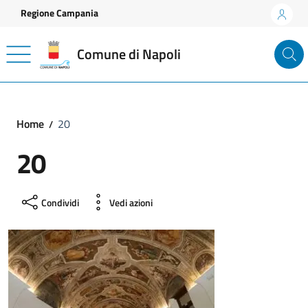
Vai ai contenuti
Vai al footer
Regione Campania
Comune di Napoli
Home
20
20
Condividi
Vedi azioni