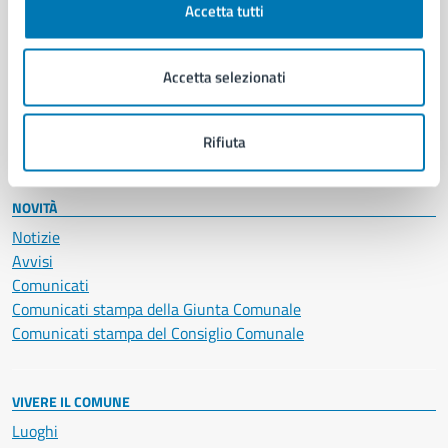
Accetta tutti
Educazione e formazione
Giustizia e sicurezza pubblica
Imprese e commercio
Accetta selezionati
Salute, benessere e assistenza
Servizi Cimiteriali
Vita lavorativa
Rifiuta
NOVITÀ
Notizie
Avvisi
Comunicati
Comunicati stampa della Giunta Comunale
Comunicati stampa del Consiglio Comunale
VIVERE IL COMUNE
Luoghi