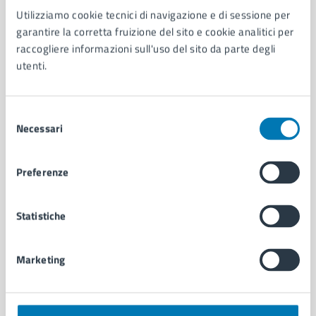
Utilizziamo cookie tecnici di navigazione e di sessione per
AMMINISTRAZIONE
garantire la corretta fruizione del sito e cookie analitici per
Aree amministrative
raccogliere informazioni sull'uso del sito da parte degli
Organi di governo
utenti.
Municipalità
Uffici
Enti e fondazioni
Selezione
Politici
Necessari
del
Personale amministrativo
consenso
Documenti e dati
Preferenze
Intranet, posta aziendale e protocollo
Statistiche
CATEGORIE DI SERVIZIO
Ambiente
Marketing
Anagrafe e stato civile
Autorizzazioni
Cultura e tempo libero
Documenti e certificati