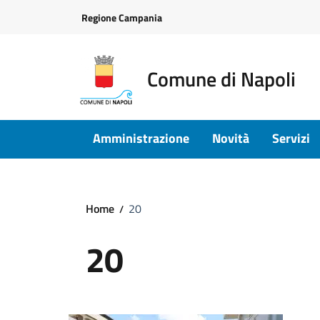
Vai ai contenuti
Vai al footer
Regione Campania
Comune di Napoli
Amministrazione
Novità
Servizi
Home
20
20