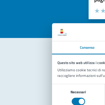
Valuta la
Selezi
Valuta 
Val
Consenso
Con
Questo sito web utilizza i cook
Utilizziamo cookie tecnici di n
raccogliere informazioni sull'u
Selezione
Necessari
del
consenso
Pro