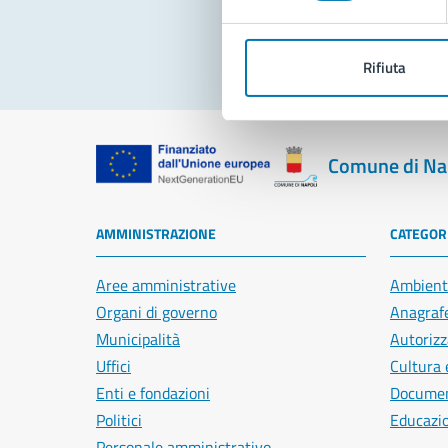
Rifiuta
Comune di Na
AMMINISTRAZIONE
CATEGORI
Aree amministrative
Ambient
Organi di governo
Anagrafe
Municipalità
Autorizz
Uffici
Cultura 
Enti e fondazioni
Document
Politici
Educazi
Personale amministrativo