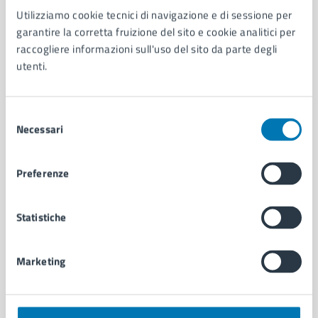
Utilizziamo cookie tecnici di navigazione e di sessione per
AMMINISTRAZIONE
garantire la corretta fruizione del sito e cookie analitici per
Aree amministrative
raccogliere informazioni sull'uso del sito da parte degli
Organi di governo
utenti.
Municipalità
Uffici
Enti e fondazioni
Selezione
Politici
Necessari
del
Personale amministrativo
consenso
Documenti e dati
Preferenze
Intranet, posta aziendale e protocollo
Statistiche
CATEGORIE DI SERVIZIO
Ambiente
Marketing
Anagrafe e stato civile
Autorizzazioni
Cultura e tempo libero
Documenti e certificati