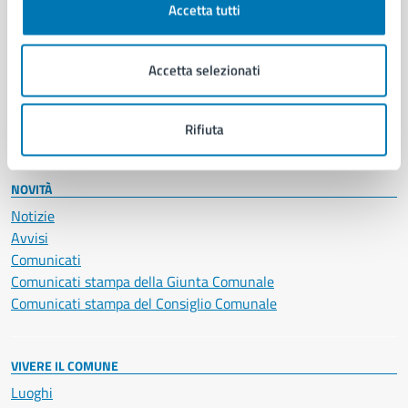
Accetta tutti
Educazione e formazione
Giustizia e sicurezza pubblica
Imprese e commercio
Accetta selezionati
Salute, benessere e assistenza
Servizi Cimiteriali
Vita lavorativa
Rifiuta
NOVITÀ
Notizie
Avvisi
Comunicati
Comunicati stampa della Giunta Comunale
Comunicati stampa del Consiglio Comunale
VIVERE IL COMUNE
Luoghi