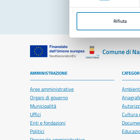
Rifiuta
Comune di Na
AMMINISTRAZIONE
CATEGORI
Aree amministrative
Ambient
Organi di governo
Anagrafe
Municipalità
Autorizz
Uffici
Cultura 
Enti e fondazioni
Document
Politici
Educazi
Personale amministrativo