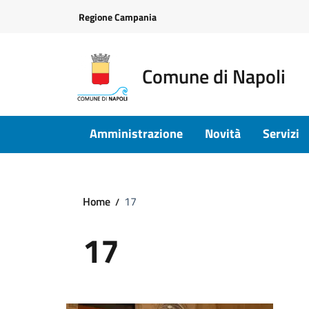
Vai ai contenuti
Vai al footer
Regione Campania
Comune di Napoli
Amministrazione
Novità
Servizi
Home
17
17