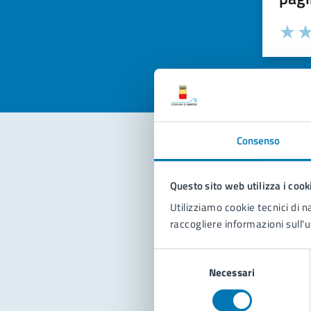
Valuta la
Selezi
Valuta 
Val
Consenso
Con
Questo sito web utilizza i cook
Utilizziamo cookie tecnici di n
raccogliere informazioni sull'u
Selezione
Necessari
del
consenso
Pro