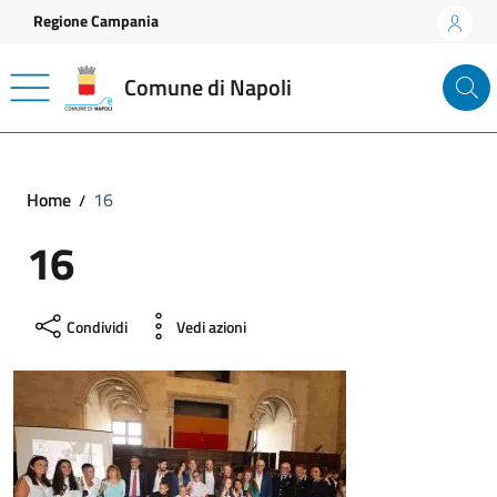
Vai ai contenuti
Vai al footer
Regione Campania
Comune di Napoli
Home
16
16
Condividi
Vedi azioni