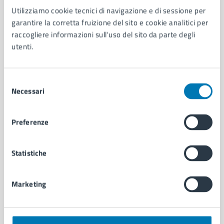
Utilizziamo cookie tecnici di navigazione e di sessione per
AMMINISTRAZIONE
garantire la corretta fruizione del sito e cookie analitici per
Aree amministrative
raccogliere informazioni sull'uso del sito da parte degli
Organi di governo
utenti.
Municipalità
Uffici
Enti e fondazioni
Selezione
Politici
Necessari
del
Personale amministrativo
consenso
Documenti e dati
Preferenze
Intranet, posta aziendale e protocollo
Statistiche
CATEGORIE DI SERVIZIO
Ambiente
Marketing
Anagrafe e stato civile
Autorizzazioni
Cultura e tempo libero
Documenti e certificati