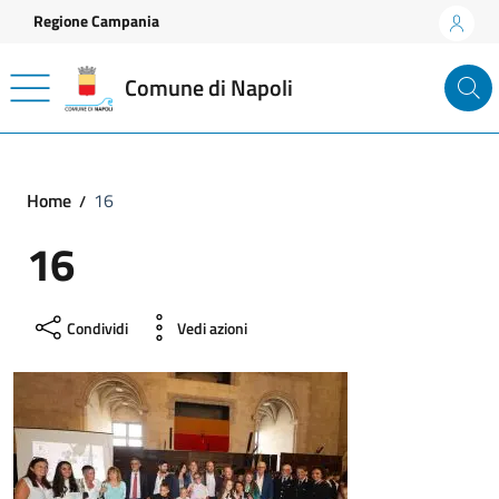
Vai ai contenuti
Vai al footer
Regione Campania
Comune di Napoli
Home
16
16
Condividi
Vedi azioni