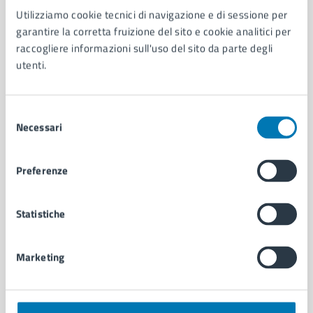
Utilizziamo cookie tecnici di navigazione e di sessione per
AMMINISTRAZIONE
garantire la corretta fruizione del sito e cookie analitici per
Aree amministrative
raccogliere informazioni sull'uso del sito da parte degli
Organi di governo
utenti.
Municipalità
Uffici
Enti e fondazioni
Selezione
Politici
Necessari
del
Personale amministrativo
consenso
Documenti e dati
Preferenze
Intranet, posta aziendale e protocollo
Statistiche
CATEGORIE DI SERVIZIO
Ambiente
Marketing
Anagrafe e stato civile
Autorizzazioni
Cultura e tempo libero
Documenti e certificati