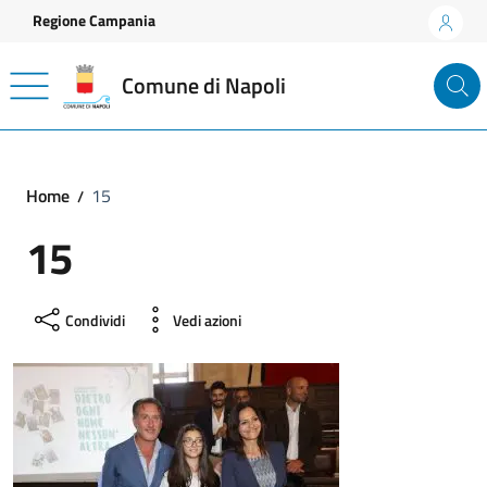
Vai ai contenuti
Vai al footer
Regione Campania
Comune di Napoli
Home
15
15
Condividi
Vedi azioni