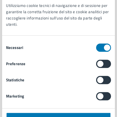
Utilizziamo cookie tecnici di navigazione e di sessione per
AMMINISTRAZIONE
garantire la corretta fruizione del sito e cookie analitici per
Aree amministrative
raccogliere informazioni sull'uso del sito da parte degli
Organi di governo
utenti.
Municipalità
Uffici
Enti e fondazioni
Selezione
Politici
Necessari
del
Personale amministrativo
consenso
Documenti e dati
Preferenze
Intranet, posta aziendale e protocollo
Statistiche
CATEGORIE DI SERVIZIO
Ambiente
Marketing
Anagrafe e stato civile
Autorizzazioni
Cultura e tempo libero
Documenti e certificati