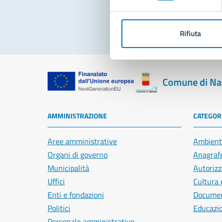
Rifiuta
Comune di Na
AMMINISTRAZIONE
CATEGORI
Aree amministrative
Ambient
Organi di governo
Anagrafe
Municipalità
Autorizz
Uffici
Cultura 
Enti e fondazioni
Document
Politici
Educazi
Personale amministrativo