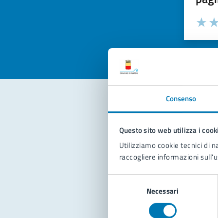
Valuta la
Selezi
Valuta 
Val
Consenso
Con
Questo sito web utilizza i cook
Utilizziamo cookie tecnici di n
raccogliere informazioni sull'u
Selezione
Necessari
del
consenso
Pro