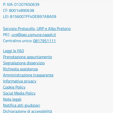
P. IVA: 01207650639
CF: 80014890638
LEI: 8156007FF4DEB97ABA09
Servizio Protocollo, URP e Albo Pretorio
PEC:
urp@pec.comune.napoli.it
Centralino unico:
0817951111
Leggi le FAQ
Prenotazione appuntamento
Segnalazione disservizio
Richiesta assistenza
Amministrazione trasparente
Informativa privacy
Cookie Policy
Social Media Policy
Note legali
Notifica atti giudiziari
Dichiarazione di accessibilità