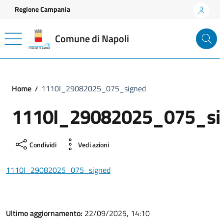
Vai ai contenuti
Vai al footer
Regione Campania
Comune di Napoli
Home
1110I_29082025_075_signed
1110I_29082025_075_s
Condividi
Vedi azioni
1110I_29082025_075_signed
Ultimo aggiornamento:
22/09/2025, 14:10