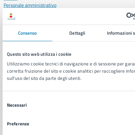
Personale amministrativo
Documenti e dati
Intranet, posta aziendale e protocollo
Consenso
Dettagli
Informazioni s
CATEGORIE DI SERVIZIO
Ambiente
Questo sito web utilizza i cookie
Anagrafe e stato civile
Utilizziamo cookie tecnici di navigazione e di sessione per garan
Autorizzazioni
corretta fruizione del sito e cookie analitici per raccogliere inf
Cultura e tempo libero
sull'uso del sito da parte degli utenti.
Documenti e certificati
Educazione e formazione
Giustizia e sicurezza pubblica
Selezione
Imprese e commercio
Necessari
del
Salute, benessere e assistenza
consenso
Servizi Cimiteriali
Vita lavorativa
Preferenze