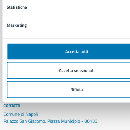
Statistiche
NOVITÀ
Notizie
Avvisi
Marketing
Comunicati
Comunicati stampa della Giunta Comunale
Comunicati stampa del Consiglio Comunale
Accetta tutti
VIVERE IL COMUNE
Accetta selezionati
Luoghi
Eventi
Elenco libri
Rifiuta
CONTATTI
Comune di Napoli
Palazzo San Giacomo, Piazza Municipio - 80133