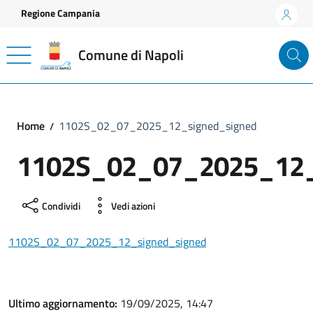
Vai ai contenuti
Vai al footer
Regione Campania
Comune di Napoli
Home
1102S_02_07_2025_12_signed_signed
1102S_02_07_2025_12_
Condividi
Vedi azioni
1102S_02_07_2025_12_signed_signed
Ultimo aggiornamento:
19/09/2025, 14:47