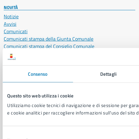
NOVITÀ
Notizie
Avvisi
Comunicati
Comunicati stampa della Giunta Comunale
Comunicati stampa del Consiglio Comunale
VIVERE IL COMUNE
Consenso
Dettagli
Luoghi
Eventi
Elenco libri
Questo sito web utilizza i cookie
Utilizziamo cookie tecnici di navigazione e di sessione per garan
e cookie analitici per raccogliere informazioni sull'uso del sito d
CONTATTI
Comune di Napoli
Palazzo San Giacomo, Piazza Municipio - 80133
Selezione