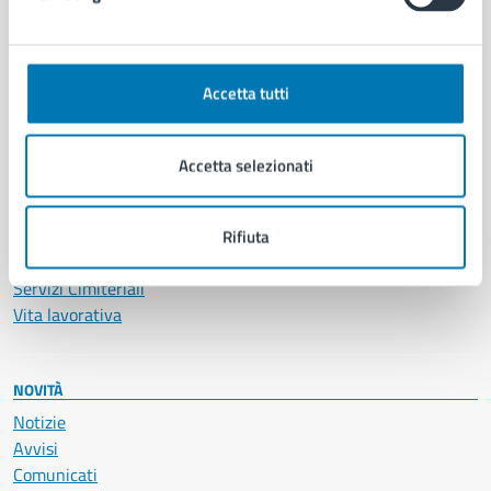
CATEGORIE DI SERVIZIO
Ambiente
Anagrafe e stato civile
Accetta tutti
Autorizzazioni
Cultura e tempo libero
Documenti e certificati
Accetta selezionati
Educazione e formazione
Giustizia e sicurezza pubblica
Imprese e commercio
Rifiuta
Salute, benessere e assistenza
Servizi Cimiteriali
Vita lavorativa
NOVITÀ
Notizie
Avvisi
Comunicati