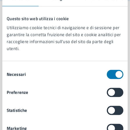
Questo sito web utilizza i cookie
Utilizziamo cookie tecnici di navigazione e di sessione per
Comune di Napoli
garantire la corretta fruizione del sito e cookie analitici per
raccogliere informazioni sull'uso del sito da parte degli
utenti.
AMMINISTRAZIONE
Aree amministrative
Organi di governo
Selezione
Municipalità
Necessari
del
Uffici
consenso
Enti e fondazioni
Preferenze
Politici
Personale amministrativo
Documenti e dati
Statistiche
Intranet, posta aziendale e protocollo
Marketing