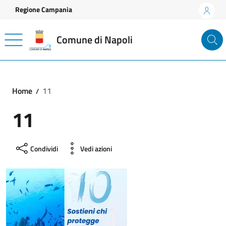
Vai ai contenuti
Vai al footer
Regione Campania
Comune di Napoli
Home
11
11
Condividi
Vedi azioni