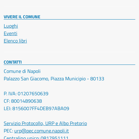
VIVERE IL COMUNE
Luoghi
Eventi
Elenco libri
CONTATTI
Comune di Napoli
Palazzo San Giacomo, Piazza Municipio - 80133
P. IVA: 01207650639
CF: 80014890638
LEI: 8156007FF4DEB97ABA09
Servizio Protocollo, URP e Albo Pretorio
PEC:
urp@pec.comune.napoli.it
Centralino unico:
0817951111