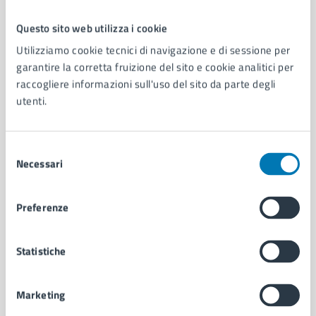
Questo sito web utilizza i cookie
Comune di Napoli
Utilizziamo cookie tecnici di navigazione e di sessione per
garantire la corretta fruizione del sito e cookie analitici per
raccogliere informazioni sull'uso del sito da parte degli
AMMINISTRAZIONE
utenti.
Aree amministrative
Organi di governo
Municipalità
Selezione
Uffici
Necessari
del
Enti e fondazioni
consenso
Politici
Preferenze
Personale amministrativo
Documenti e dati
Intranet, posta aziendale e protocollo
Statistiche
Marketing
CATEGORIE DI SERVIZIO
Ambiente