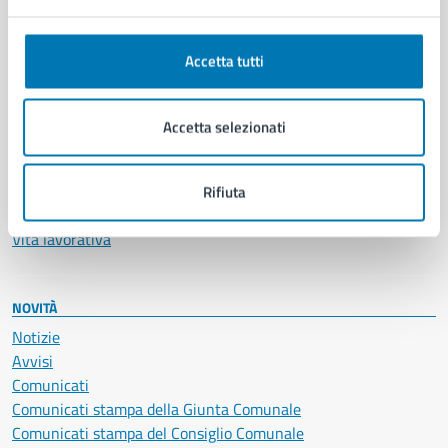
Anagrafe e stato civile
Autorizzazioni
Accetta tutti
Cultura e tempo libero
Documenti e certificati
Educazione e formazione
Accetta selezionati
Giustizia e sicurezza pubblica
Imprese e commercio
Salute, benessere e assistenza
Rifiuta
Servizi Cimiteriali
Vita lavorativa
NOVITÀ
Notizie
Avvisi
Comunicati
Comunicati stampa della Giunta Comunale
Comunicati stampa del Consiglio Comunale