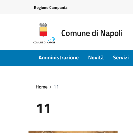
Vai ai contenuti
Vai al footer
Regione Campania
Comune di Napoli
Amministrazione
Novità
Servizi
Home
11
11