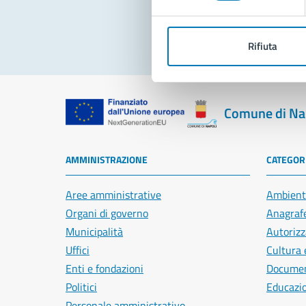
Rifiuta
Comune di Na
AMMINISTRAZIONE
CATEGORI
Aree amministrative
Ambient
Organi di governo
Anagrafe
Municipalità
Autorizz
Uffici
Cultura 
Enti e fondazioni
Document
Politici
Educazi
Personale amministrativo