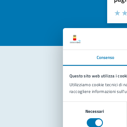
Valuta la
Selezi
Valuta 
Val
Consenso
Con
Questo sito web utilizza i cook
Utilizziamo cookie tecnici di n
raccogliere informazioni sull'u
Selezione
Necessari
del
consenso
Pro