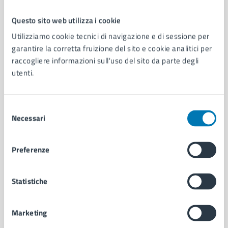
Questo sito web utilizza i cookie
Comune di Napoli
Utilizziamo cookie tecnici di navigazione e di sessione per
garantire la corretta fruizione del sito e cookie analitici per
raccogliere informazioni sull'uso del sito da parte degli
AMMINISTRAZIONE
utenti.
Aree amministrative
Organi di governo
Municipalità
Selezione
Uffici
Necessari
del
Enti e fondazioni
consenso
Politici
Preferenze
Personale amministrativo
Documenti e dati
Intranet, posta aziendale e protocollo
Statistiche
Marketing
CATEGORIE DI SERVIZIO
Ambiente