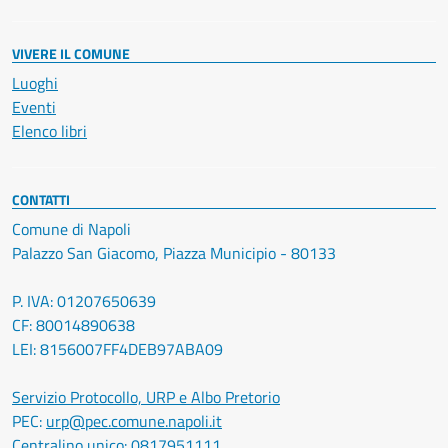
VIVERE IL COMUNE
Luoghi
Eventi
Elenco libri
CONTATTI
Comune di Napoli
Palazzo San Giacomo, Piazza Municipio - 80133
P. IVA: 01207650639
CF: 80014890638
LEI: 8156007FF4DEB97ABA09
Servizio Protocollo, URP e Albo Pretorio
PEC:
urp@pec.comune.napoli.it
Centralino unico:
0817951111