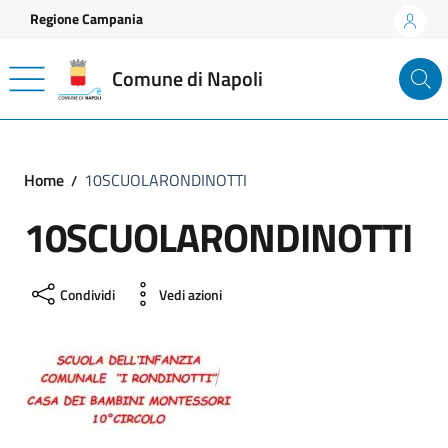
Vai ai contenuti
Vai al footer
Regione Campania
Comune di Napoli
Home
10SCUOLARONDINOTTI
10SCUOLARONDINOTTI
Condividi
Vedi azioni