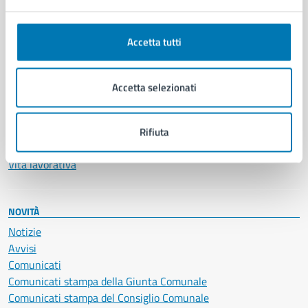
Anagrafe e stato civile
Autorizzazioni
Accetta tutti
Cultura e tempo libero
Documenti e certificati
Educazione e formazione
Accetta selezionati
Giustizia e sicurezza pubblica
Imprese e commercio
Salute, benessere e assistenza
Rifiuta
Servizi Cimiteriali
Vita lavorativa
NOVITÀ
Notizie
Avvisi
Comunicati
Comunicati stampa della Giunta Comunale
Comunicati stampa del Consiglio Comunale