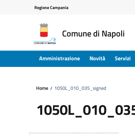
Vai ai contenuti
Vai al footer
Regione Campania
Comune di Napoli
Amministrazione
Novità
Servizi
Home
1050L_010_035_signed
1050L_010_035