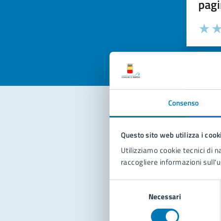
pagi
Valuta la
Selezi
Valuta 
Val
Consenso
Con
Questo sito web utilizza i cook
Utilizziamo cookie tecnici di n
raccogliere informazioni sull'u
Selezione
Necessari
del
consenso
Pro