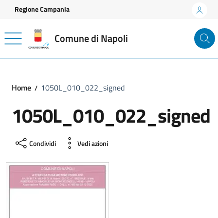
Vai ai contenuti
Vai al footer
Regione Campania
Comune di Napoli
Home
1050L_010_022_signed
1050L_010_022_signed
Condividi
Vedi azioni