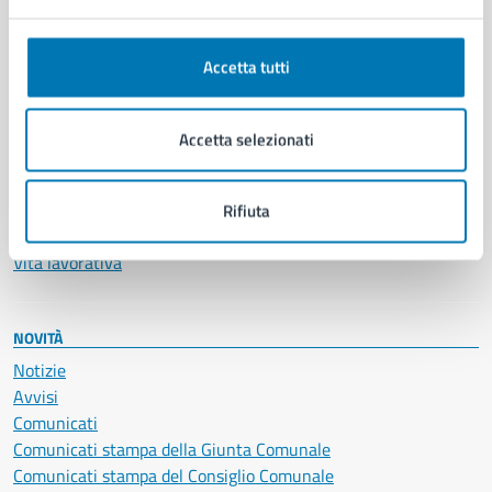
Anagrafe e stato civile
Autorizzazioni
Accetta tutti
Cultura e tempo libero
Documenti e certificati
Educazione e formazione
Accetta selezionati
Giustizia e sicurezza pubblica
Imprese e commercio
Salute, benessere e assistenza
Rifiuta
Servizi Cimiteriali
Vita lavorativa
NOVITÀ
Notizie
Avvisi
Comunicati
Comunicati stampa della Giunta Comunale
Comunicati stampa del Consiglio Comunale