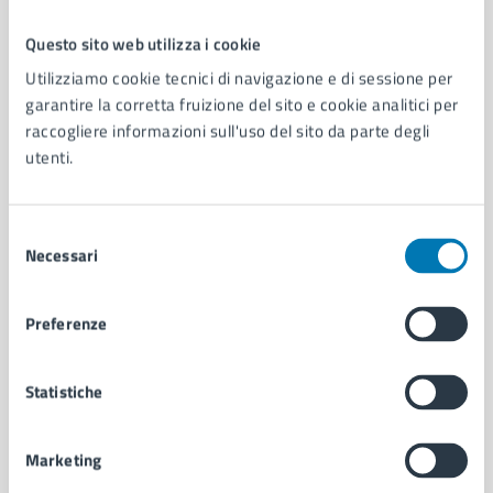
Questo sito web utilizza i cookie
Comune di Napoli
Utilizziamo cookie tecnici di navigazione e di sessione per
garantire la corretta fruizione del sito e cookie analitici per
raccogliere informazioni sull'uso del sito da parte degli
AMMINISTRAZIONE
utenti.
Aree amministrative
Organi di governo
Municipalità
Selezione
Uffici
Necessari
del
Enti e fondazioni
consenso
Politici
Preferenze
Personale amministrativo
Documenti e dati
Intranet, posta aziendale e protocollo
Statistiche
Marketing
CATEGORIE DI SERVIZIO
Ambiente