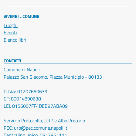
VIVERE IL COMUNE
Luoghi
Eventi
Elenco libri
CONTATTI
Comune di Napoli
Palazzo San Giacomo, Piazza Municipio - 80133
P. IVA: 01207650639
CF: 80014890638
LEI: 8156007FF4DEB97ABA09
Servizio Protocollo, URP e Albo Pretorio
PEC:
urp@pec.comune.napoli.it
Centralino unico:
0817951111