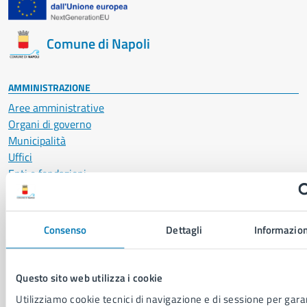
Comune di Napoli
AMMINISTRAZIONE
Aree amministrative
Organi di governo
Municipalità
Uffici
Enti e fondazioni
Politici
Personale amministrativo
Documenti e dati
Consenso
Dettagli
Informazion
Intranet, posta aziendale e protocollo
Questo sito web utilizza i cookie
CATEGORIE DI SERVIZIO
Utilizziamo cookie tecnici di navigazione e di sessione per garan
Ambiente