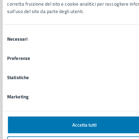
corretta fruizione del sito e cookie analitici per raccogliere inf
Anagrafe e stato civile
sull'uso del sito da parte degli utenti.
Autorizzazioni
Cultura e tempo libero
Documenti e certificati
Selezione
Educazione e formazione
Necessari
del
Giustizia e sicurezza pubblica
consenso
Imprese e commercio
Preferenze
Salute, benessere e assistenza
Servizi Cimiteriali
Vita lavorativa
Statistiche
NOVITÀ
Marketing
Notizie
Avvisi
Comunicati
Accetta tutti
Comunicati stampa della Giunta Comunale
Comunicati stampa del Consiglio Comunale