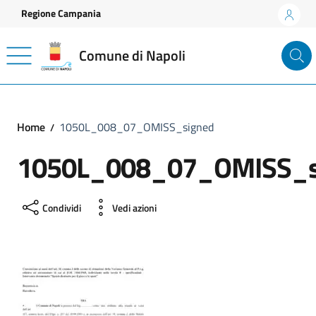
Vai ai contenuti
Vai al footer
Regione Campania
Comune di Napoli
Home
1050L_008_07_OMISS_signed
1050L_008_07_OMISS_s
Condividi
Vedi azioni