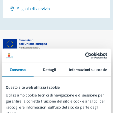
Segnala disservizio
Comune di Napoli
Consenso
Dettagli
Informazioni sui cookie
AMMINISTRAZIONE
Aree amministrative
Organi di governo
Questo sito web utilizza i cookie
Municipalità
Utilizziamo cookie tecnici di navigazione e di sessione per
Uffici
garantire la corretta fruizione del sito e cookie analitici per
Enti e fondazioni
raccogliere informazioni sull'uso del sito da parte degli
Politici