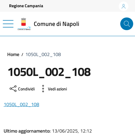
Vai ai contenuti
Vai al footer
Regione Campania
Comune di Napoli
Home
1050L_002_108
1050L_002_108
Condividi
Vedi azioni
1050L_002_108
Ultimo aggiornamento:
13/06/2025, 12:12