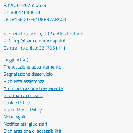
P. IVA: 01207650639
CF: 80014890638
LEI: 8156007FF4DEB97ABA09
Servizio Protocollo, URP e Albo Pretorio
PEC:
urp@pec.comune.napoli.it
Centralino unico:
0817951111
Leggi le FAQ
Prenotazione appuntamento
Segnalazione disservizio
Richiesta assistenza
Amministrazione trasparente
Informativa privacy
Cookie Policy
Social Media Policy
Note legali
Notifica atti giudiziari
Dichiarazione di accessibilità