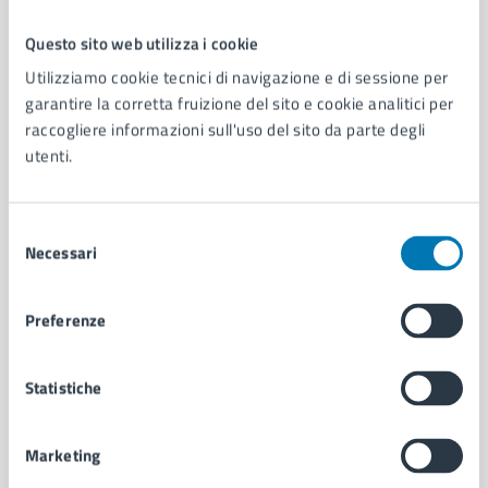
Questo sito web utilizza i cookie
Comune di Napoli
Utilizziamo cookie tecnici di navigazione e di sessione per
garantire la corretta fruizione del sito e cookie analitici per
raccogliere informazioni sull'uso del sito da parte degli
AMMINISTRAZIONE
utenti.
Aree amministrative
Organi di governo
Municipalità
Selezione
Uffici
Necessari
del
Enti e fondazioni
consenso
Politici
Preferenze
Personale amministrativo
Documenti e dati
Intranet, posta aziendale e protocollo
Statistiche
Marketing
CATEGORIE DI SERVIZIO
Ambiente