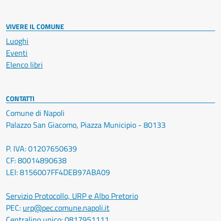
VIVERE IL COMUNE
Luoghi
Eventi
Elenco libri
CONTATTI
Comune di Napoli
Palazzo San Giacomo, Piazza Municipio - 80133
P. IVA: 01207650639
CF: 80014890638
LEI: 8156007FF4DEB97ABA09
Servizio Protocollo, URP e Albo Pretorio
PEC:
urp@pec.comune.napoli.it
Centralino unico:
0817951111