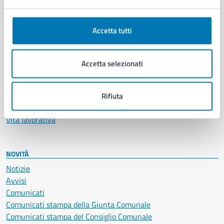
Anagrafe e stato civile
Autorizzazioni
Accetta tutti
Cultura e tempo libero
Documenti e certificati
Educazione e formazione
Accetta selezionati
Giustizia e sicurezza pubblica
Imprese e commercio
Salute, benessere e assistenza
Rifiuta
Servizi Cimiteriali
Vita lavorativa
NOVITÀ
Notizie
Avvisi
Comunicati
Comunicati stampa della Giunta Comunale
Comunicati stampa del Consiglio Comunale