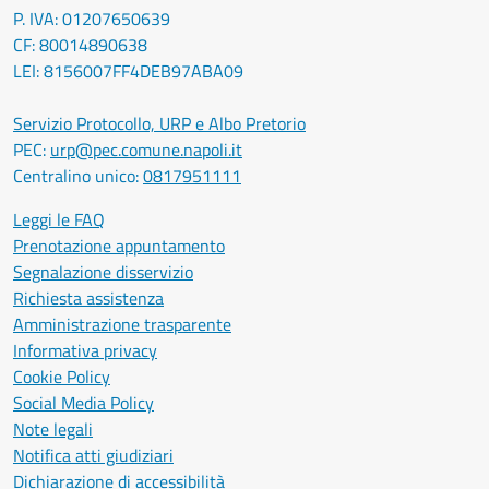
P. IVA: 01207650639
CF: 80014890638
LEI: 8156007FF4DEB97ABA09
Servizio Protocollo, URP e Albo Pretorio
PEC:
urp@pec.comune.napoli.it
Centralino unico:
0817951111
Leggi le FAQ
Prenotazione appuntamento
Segnalazione disservizio
Richiesta assistenza
Amministrazione trasparente
Informativa privacy
Cookie Policy
Social Media Policy
Note legali
Notifica atti giudiziari
Dichiarazione di accessibilità