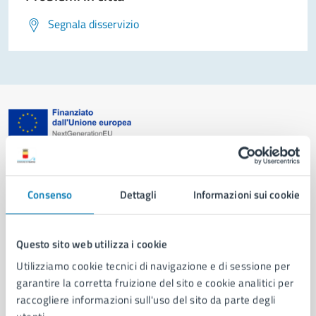
Segnala disservizio
Comune di Napoli
Consenso
Dettagli
Informazioni sui cookie
AMMINISTRAZIONE
Aree amministrative
Organi di governo
Questo sito web utilizza i cookie
Municipalità
Utilizziamo cookie tecnici di navigazione e di sessione per
Uffici
garantire la corretta fruizione del sito e cookie analitici per
Enti e fondazioni
raccogliere informazioni sull'uso del sito da parte degli
Politici