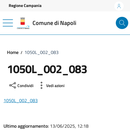
Vai ai contenuti
Vai al footer
Regione Campania
Comune di Napoli
Home
1050L_002_083
1050L_002_083
Condividi
Vedi azioni
1050L_002_083
Ultimo aggiornamento:
13/06/2025, 12:18