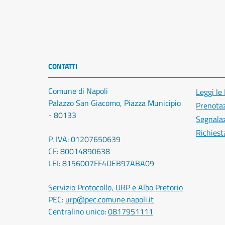
CONTATTI
Comune di Napoli
Leggi le
Palazzo San Giacomo, Piazza Municipio
Prenota
- 80133
Segnalaz
Richiest
P. IVA: 01207650639
CF: 80014890638
LEI: 8156007FF4DEB97ABA09
Servizio Protocollo, URP e Albo Pretorio
PEC:
urp@pec.comune.napoli.it
Centralino unico:
0817951111