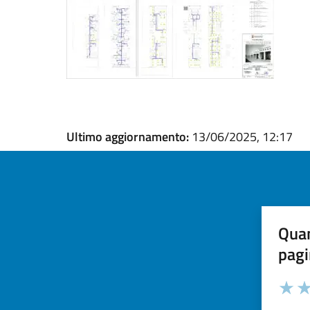
Ultimo aggiornamento:
13/06/2025, 12:17
Quan
pagi
Valuta la
Selezi
Valuta 
Val