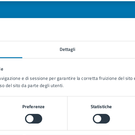
Dettagli
tatta il comune
Leggi le domande frequenti
ie
Richiedi assistenza
avigazione e di sessione per garantire la corretta fruizione del sito e
so del sito da parte degli utenti.
Prenota appuntamento
blemi in città
Preferenze
Statistiche
Segnala disservizio