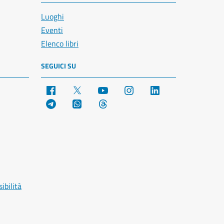
Luoghi
Eventi
Elenco libri
SEGUICI SU
Facebook
X
YouTube
Instagram
LinkedIn
Telegram
WhatsApp
Threads
ibilità