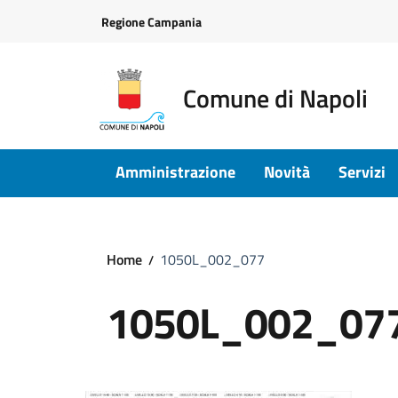
Vai ai contenuti
Vai al footer
Regione Campania
Comune di Napoli
Amministrazione
Novità
Servizi
Home
1050L_002_077
1050L_002_07