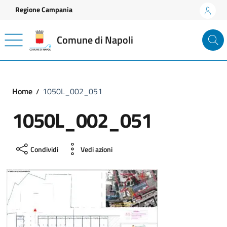
Vai ai contenuti
Vai al footer
Regione Campania
Comune di Napoli
Home
1050L_002_051
1050L_002_051
Condividi
Vedi azioni