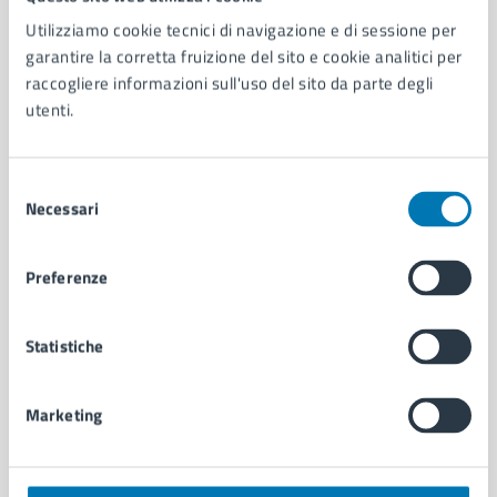
Utilizziamo cookie tecnici di navigazione e di sessione per
AMMINISTRAZIONE
garantire la corretta fruizione del sito e cookie analitici per
Aree amministrative
raccogliere informazioni sull'uso del sito da parte degli
Organi di governo
utenti.
Municipalità
Uffici
Enti e fondazioni
Selezione
Necessari
Politici
del
Personale amministrativo
consenso
Documenti e dati
Preferenze
Intranet, posta aziendale e protocollo
Statistiche
CATEGORIE DI SERVIZIO
Ambiente
Marketing
Anagrafe e stato civile
Autorizzazioni
Cultura e tempo libero