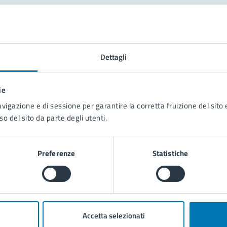
tatta il comune
Leggi le domande frequenti
Dettagli
Richiedi assistenza
ie
Prenota appuntamento
avigazione e di sessione per garantire la corretta fruizione del sito e
so del sito da parte degli utenti.
blemi in città
Segnala disservizio
Preferenze
Statistiche
Accetta selezionati
poli