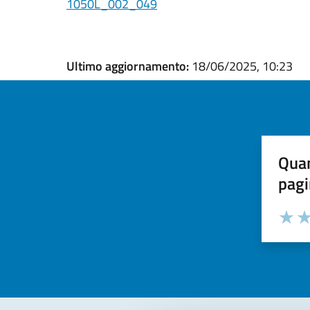
1050L_002_049
Ultimo aggiornamento:
18/06/2025, 10:23
Quan
pagi
Valuta la
Selezi
Valuta 
Val