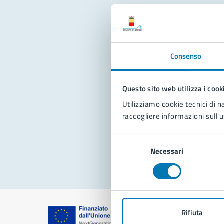
Con
Consenso
Questo sito web utilizza i cook
Utilizziamo cookie tecnici di n
raccogliere informazioni sull'u
Pro
Selezione
Necessari
del
consenso
Rifiuta
Comune di Na