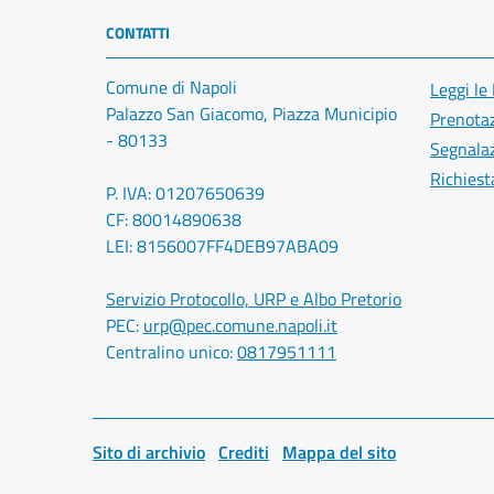
CONTATTI
Comune di Napoli
Leggi le
Palazzo San Giacomo, Piazza Municipio
Prenota
- 80133
Segnalaz
Richiest
P. IVA: 01207650639
CF: 80014890638
LEI: 8156007FF4DEB97ABA09
Servizio Protocollo, URP e Albo Pretorio
PEC:
urp@pec.comune.napoli.it
Centralino unico:
0817951111
Sito di archivio
Crediti
Mappa del sito