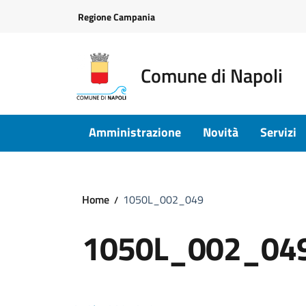
Vai ai contenuti
Vai al footer
Regione Campania
Comune di Napoli
Amministrazione
Novità
Servizi
Home
1050L_002_049
1050L_002_04