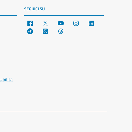
SEGUICI SU
Facebook
X
YouTube
Instagram
LinkedIn
Telegram
WhatsApp
Threads
ibilità