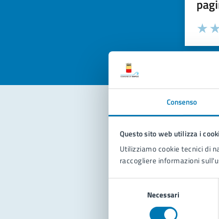
pagi
Valuta la
Selezi
Valuta 
Val
Consenso
Con
Questo sito web utilizza i cook
Utilizziamo cookie tecnici di n
raccogliere informazioni sull'u
Selezione
Necessari
del
consenso
Pro