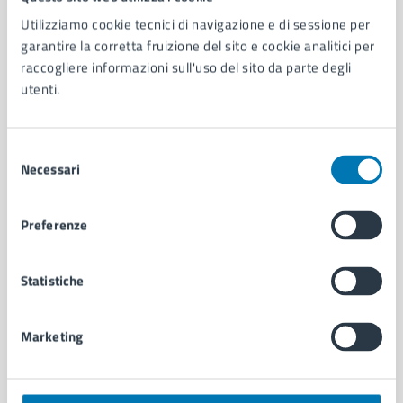
Utilizziamo cookie tecnici di navigazione e di sessione per
AMMINISTRAZIONE
garantire la corretta fruizione del sito e cookie analitici per
Aree amministrative
raccogliere informazioni sull'uso del sito da parte degli
Organi di governo
utenti.
Municipalità
Uffici
Enti e fondazioni
Selezione
Necessari
Politici
del
Personale amministrativo
consenso
Documenti e dati
Preferenze
Intranet, posta aziendale e protocollo
Statistiche
CATEGORIE DI SERVIZIO
Ambiente
Marketing
Anagrafe e stato civile
Autorizzazioni
Cultura e tempo libero