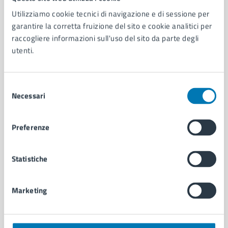
Utilizziamo cookie tecnici di navigazione e di sessione per
AMMINISTRAZIONE
garantire la corretta fruizione del sito e cookie analitici per
Aree amministrative
raccogliere informazioni sull'uso del sito da parte degli
Organi di governo
utenti.
Municipalità
Uffici
Enti e fondazioni
Selezione
Necessari
Politici
del
Personale amministrativo
consenso
Documenti e dati
Preferenze
Intranet, posta aziendale e protocollo
Statistiche
CATEGORIE DI SERVIZIO
Ambiente
Marketing
Anagrafe e stato civile
Autorizzazioni
Cultura e tempo libero