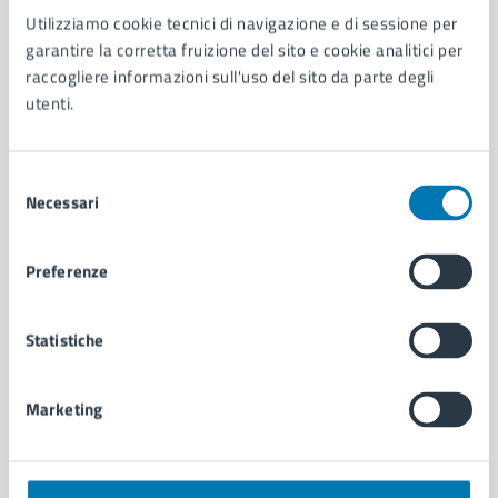
Utilizziamo cookie tecnici di navigazione e di sessione per
AMMINISTRAZIONE
garantire la corretta fruizione del sito e cookie analitici per
Aree amministrative
raccogliere informazioni sull'uso del sito da parte degli
Organi di governo
utenti.
Municipalità
Uffici
Enti e fondazioni
Selezione
Politici
Necessari
del
Personale amministrativo
consenso
Documenti e dati
Preferenze
Intranet, posta aziendale e protocollo
Statistiche
CATEGORIE DI SERVIZIO
Ambiente
Marketing
Anagrafe e stato civile
Autorizzazioni
Cultura e tempo libero
Documenti e certificati