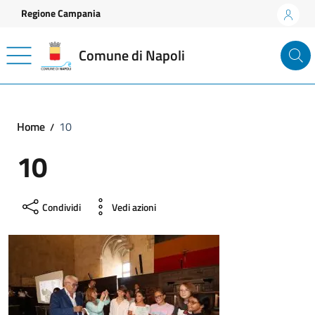
Vai ai contenuti
Vai al footer
Regione Campania
Comune di Napoli
Home
10
10
Condividi
Vedi azioni