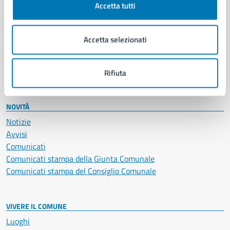
Accetta tutti
Educazione e formazione
Giustizia e sicurezza pubblica
Imprese e commercio
Accetta selezionati
Salute, benessere e assistenza
Servizi Cimiteriali
Vita lavorativa
Rifiuta
NOVITÀ
Notizie
Avvisi
Comunicati
Comunicati stampa della Giunta Comunale
Comunicati stampa del Consiglio Comunale
VIVERE IL COMUNE
Luoghi