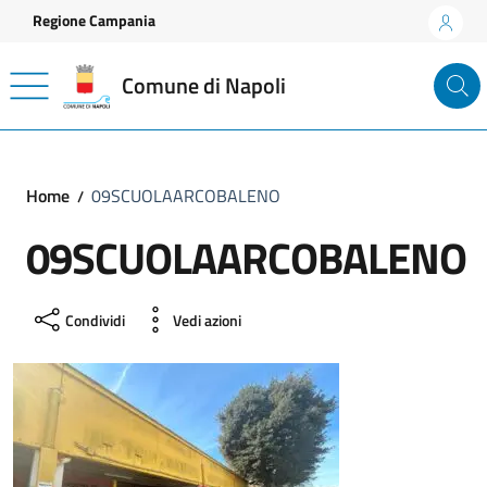
Vai ai contenuti
Vai al footer
Regione Campania
Comune di Napoli
Home
09SCUOLAARCOBALENO
09SCUOLAARCOBALENO
Condividi
Vedi azioni