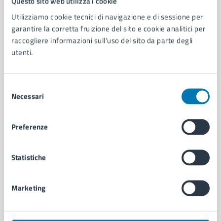
Questo sito web utilizza i cookie
Utilizziamo cookie tecnici di navigazione e di sessione per
AMMINISTRAZIONE
garantire la corretta fruizione del sito e cookie analitici per
raccogliere informazioni sull'uso del sito da parte degli
Aree amministrative
utenti.
Organi di governo
Municipalità
Uffici
Selezione
Enti e fondazioni
Necessari
del
Politici
consenso
Personale amministrativo
Documenti e dati
Preferenze
Intranet, posta aziendale e protocollo
Statistiche
CATEGORIE DI SERVIZIO
Ambiente
Marketing
Anagrafe e stato civile
Autorizzazioni
Cultura e tempo libero