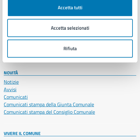
Documenti e certificati
Accetta tutti
Educazione e formazione
Giustizia e sicurezza pubblica
Accetta selezionati
Imprese e commercio
Salute, benessere e assistenza
Servizi Cimiteriali
Rifiuta
Vita lavorativa
NOVITÀ
Notizie
Avvisi
Comunicati
Comunicati stampa della Giunta Comunale
Comunicati stampa del Consiglio Comunale
VIVERE IL COMUNE