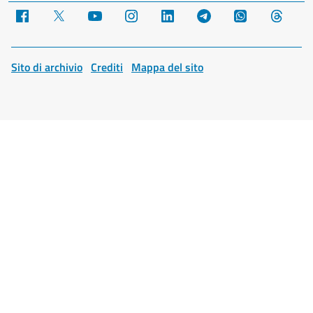
Facebook
X
YouTube
Instagram
LinkedIn
Telegram
WhatsApp
Threa
Sito di archivio
Crediti
Mappa del sito