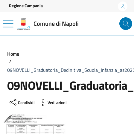
Vai ai contenuti
Vai al footer
Regione Campania
Comune di Napoli
Home
09NOVELLI_Graduatoria_Dedinitiva_Scuola_Infanzia_as20
09NOVELLI_Graduatoria_
Condividi
Vedi azioni