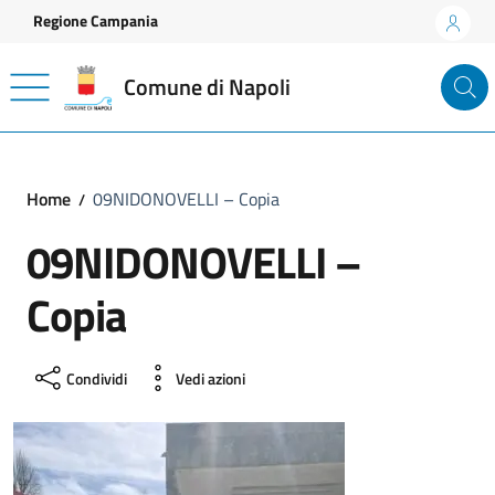
Vai ai contenuti
Vai al footer
Regione Campania
Comune di Napoli
Home
09NIDONOVELLI – Copia
09NIDONOVELLI –
Copia
Condividi
Vedi azioni