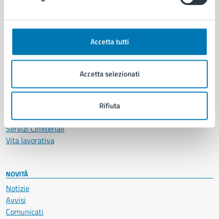
CATEGORIE DI SERVIZIO
Ambiente
Anagrafe e stato civile
Accetta tutti
Autorizzazioni
Cultura e tempo libero
Documenti e certificati
Accetta selezionati
Educazione e formazione
Giustizia e sicurezza pubblica
Imprese e commercio
Rifiuta
Salute, benessere e assistenza
Servizi Cimiteriali
Vita lavorativa
NOVITÀ
Notizie
Avvisi
Comunicati