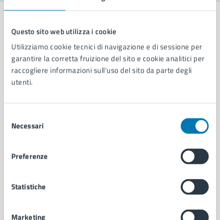
Questo sito web utilizza i cookie
Utilizziamo cookie tecnici di navigazione e di sessione per
Comune di Napoli
garantire la corretta fruizione del sito e cookie analitici per
raccogliere informazioni sull'uso del sito da parte degli
utenti.
AMMINISTRAZIONE
Aree amministrative
Organi di governo
Selezione
Municipalità
Necessari
del
Uffici
consenso
Enti e fondazioni
Preferenze
Politici
Personale amministrativo
Documenti e dati
Statistiche
Intranet, posta aziendale e protocollo
Marketing