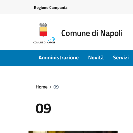
Vai ai contenuti
Vai al footer
Regione Campania
Comune di Napoli
Amministrazione
Novità
Servizi
Home
09
09