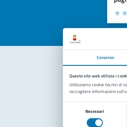
Valuta la
Selezi
Valuta 
Val
Consenso
Con
Questo sito web utilizza i cook
Utilizziamo cookie tecnici di n
raccogliere informazioni sull'u
Selezione
Necessari
del
consenso
Pro