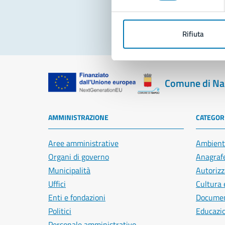
Rifiuta
Comune di Na
AMMINISTRAZIONE
CATEGORI
Aree amministrative
Ambient
Organi di governo
Anagrafe
Municipalità
Autorizz
Uffici
Cultura 
Enti e fondazioni
Document
Politici
Educazi
Personale amministrativo